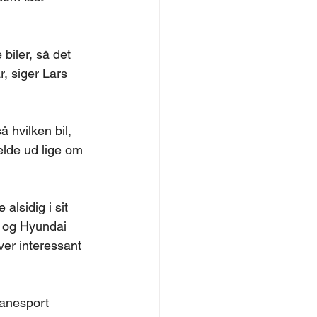
biler, så det 
r, siger Lars 
 hvilken bil, 
elde ud lige om 
lsidig i sit 
n og Hyundai 
er interessant 
anesport 