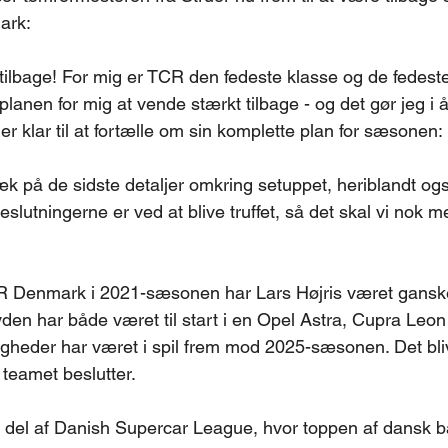
ark:
 tilbage! For mig er TCR den fedeste klasse og de fedeste 
planen for mig at vende stærkt tilbage - og det gør jeg i å
er klar til at fortælle om sin komplette plan for sæsonen:
æk på de sidste detaljer omkring setuppet, heriblandt også
eslutningerne er ved at blive truffet, så det skal vi nok m
R Denmark i 2021-sæsonen har Lars Højris været ganske a
jyden har både været til start i en Opel Astra, Cupra Leo
igheder har været i spil frem mod 2025-sæsonen. Det bliv
 teamet beslutter.
 del af Danish Supercar League, hvor toppen af dansk b