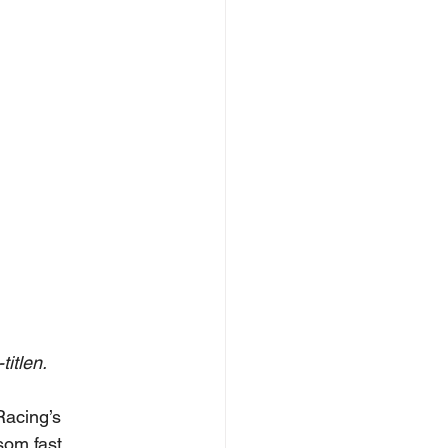
titlen.
Racing’s 
som fast 