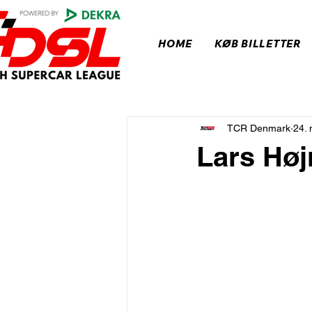
HOME
KØB BILLETTER
TCR Denmark
24. 
Lars Højr