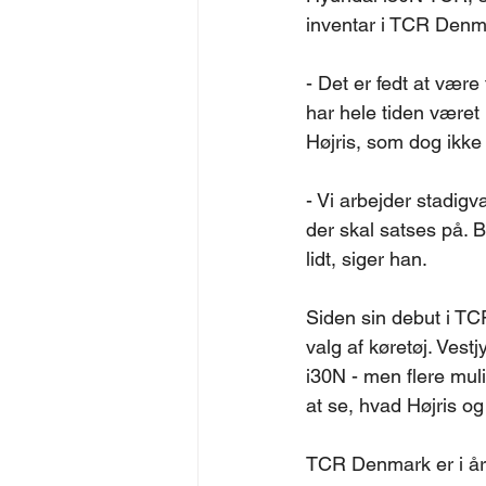
inventar i TCR Denm
- Det er fedt at være
har hele tiden været 
Højris, som dog ikke 
- Vi arbejder stadigv
der skal satses på. B
lidt, siger han.
Siden sin debut i TC
valg af køretøj. Vest
i30N - men flere mul
at se, hvad Højris og
TCR Denmark er i år