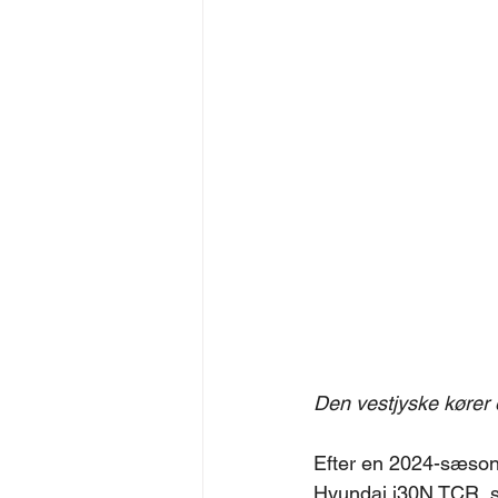
Den vestjyske kører e
Efter en 2024-sæson, 
Hyundai i30N TCR, se