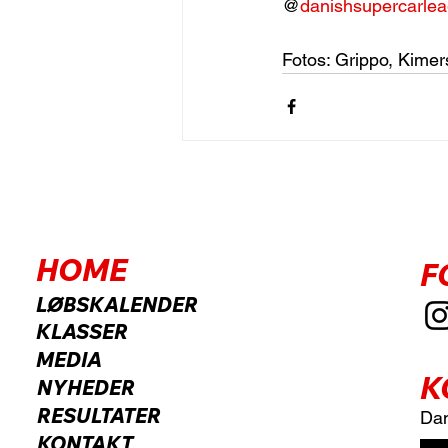
@
danishsupercarle
Fotos: Grippo, Kimer
HOME
F
LØBSKALENDER
KLASSER
MEDIA
K
NYHEDER
RESULTATER
Dan
KONTAKT