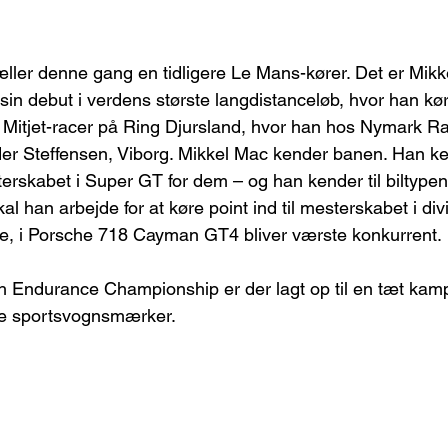
 tæller denne gang en tidligere Le Mans-kører. Det er Mik
 sin debut i verdens største langdistanceløb, hvor han kørt
en Mitjet-racer på Ring Djursland, hvor han hos Nymark 
er Steffensen, Viborg. Mikkel Mac kender banen. Han ke
erskabet i Super GT for dem – og han kender til biltyp
l han arbejde for at køre point ind til mesterskabet i divi
le, i Porsche 718 Cayman GT4 bliver værste konkurrent.
h Endurance Championship er der lagt op til en tæt kam
ke sportsvognsmærker.