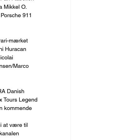
a Mikkel O. 
n Porsche 911 
rari-mærket 
ni Huracan 
colai 
ansen/Marco 
RA Danish 
x Tours Legend 
den kommende 
 at være til 
-kanalen 