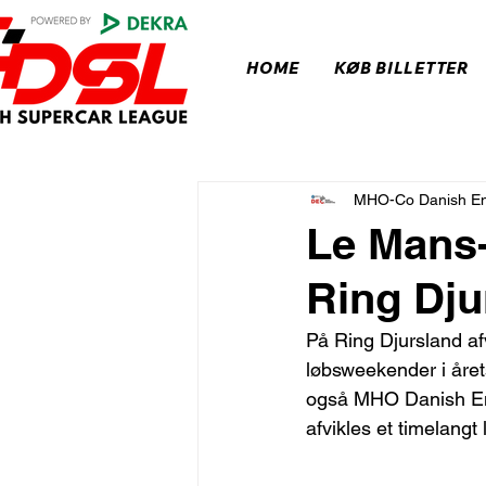
HOME
KØB BILLETTER
MHO-Co Danish En
Le Mans-
Ring Dju
På Ring Djursland af
løbsweekender i år
også MHO Danish End
afvikles et timelangt