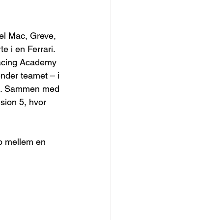
kel Mac, Greve, 
e i en Ferrari. 
Racing Academy 
nder teamet – i 
en. Sammen med 
sion 5, hvor 
p mellem en 