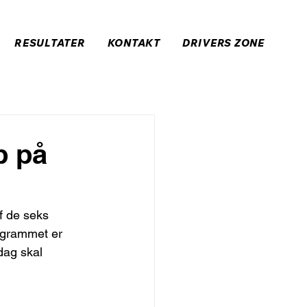
RESULTATER
KONTAKT
DRIVERS ZONE
b på
f de seks 
grammet er 
ag skal 