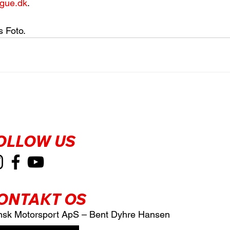
ague.dk
.
s Foto.
OLLOW US
ONTAKT OS
sk Motorsport ApS – Bent Dyhre Hansen