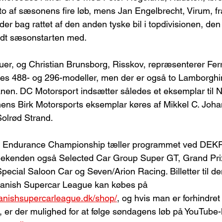
 to af sæsonens fire løb, mens Jan Engelbrecht, Virum, fr
er bag rattet af den anden tyske bil i topdivisionen, de
dt sæsonstarten med.
ruer, og Christian Brunsborg, Risskov, repræsenterer Fer
es 488- og 296-modeller, men der er også to Lamborghi
nen. DC Motorsport indsætter således et eksemplar til Ni
ens Birk Motorsports eksemplar køres af Mikkel C. Joh
olrød Strand.
Endurance Championship tæller programmet ved DEK
ekenden også Selected Car Group Super GT, Grand Pri
ecial Saloon Car og Seven/Arion Racing. Billetter til 
nish Supercar League kan købes på 
danishsupercarleague.dk/shop/
, og hvis man er forhindret i
 er der mulighed for at følge søndagens løb på YouTube