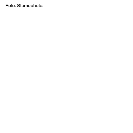
Foto: Stumpphoto.
HOME
KLASSER
LØBSKALENDER
MEDIA
NYHEDER
RESULTATER
KONTAKT
DRIVERS ZONE
FOLLOW US