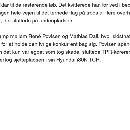
lar til de resterende løb. Det kvitterede han for ved i beds
ngen hele vejen til det ternede flag på trods af flere over
, der sluttede på andenpladsen.
r kamp mellem René Povlsen og Mathias Dall, hvor sidstn
 for at holde den ivrige konkurrent bag sig. Povlsen spand
 det kun var egoet som tog skade, sluttede TPR-køreren
rtog sjettepladsen i sin Hyundai i30N TCR.