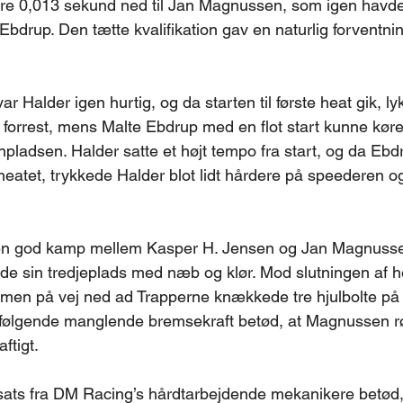
are 0,013 sekund ned til Jan Magnussen, som igen havde
Ebdrup. Den tætte kvalifikation gav en naturlig forventni
 Halder igen hurtig, og da starten til første heat gik, l
 forrest, mens Malte Ebdrup med en flot start kunne køre
adsen. Halder satte et højt tempo fra start, og da Ebd
heatet, trykkede Halder blot lidt hårdere på speederen og
 en god kamp mellem Kasper H. Jensen og Jan Magnusse
de sin tredjeplads med næb og klør. Mod slutningen af h
, men på vej ned ad Trapperne knækkede tre hjulbolte p
f følgende manglende bremsekraft betød, at Magnussen r
ftigt. 
ats fra DM Racing’s hårdtarbejdende mekanikere betød,