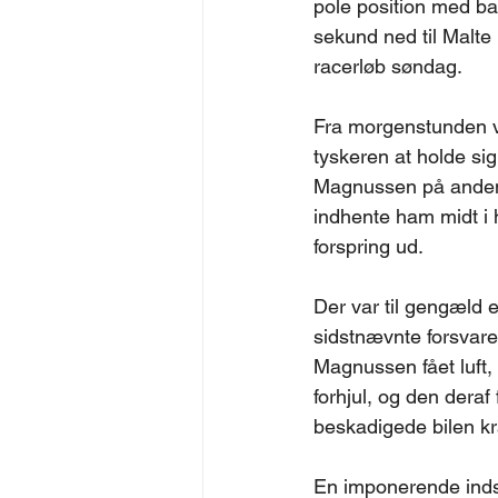
pole position med b
sekund ned til Malte 
racerløb søndag.
Fra morgenstunden var
tyskeren at holde sig
Magnussen på andenpl
indhente ham midt i 
forspring ud. 
Der var til gengæld
sidstnævnte forsvare
Magnussen fået luft
forhjul, og den dera
beskadigede bilen kra
En imponerende inds