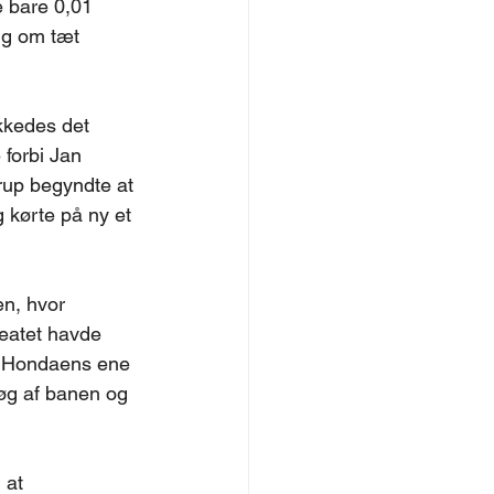
 bare 0,01 
ng om tæt 
ykkedes det 
 forbi Jan 
rup begyndte at 
 kørte på ny et 
n, hvor 
eatet havde 
å Hondaens ene 
øg af banen og 
 at 