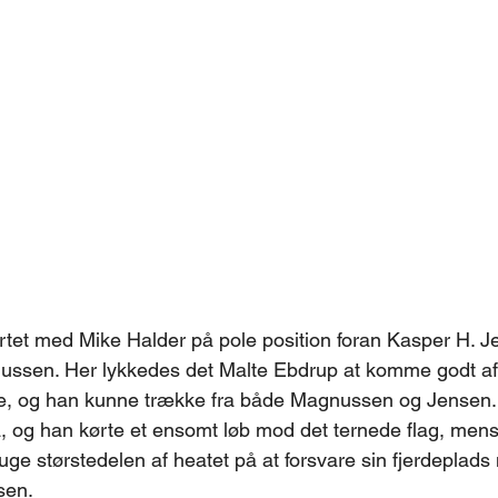
artet med Mike Halder på pole position foran Kasper H. J
ssen. Her lykkedes det Malte Ebdrup at komme godt af
e, og han kunne trække fra både Magnussen og Jensen.
å, og han kørte et ensomt løb mod det ternede flag, mens
e størstedelen af heatet på at forsvare sin fjerdeplads 
sen.