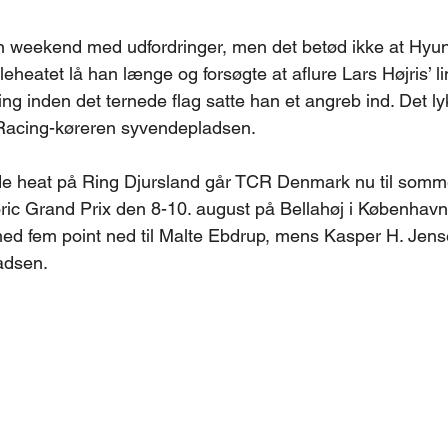
 weekend med udfordringer, men det betød ikke at Hyun
leheatet lå han længe og forsøgte at aflure Lars Højris’ li
ing inden det ternede flag satte han et angreb ind. Det l
 Racing-køreren syvendepladsen.
de heat på Ring Djursland går TCR Denmark nu til som
ric Grand Prix den 8-10. august på Bellahøj i København
ed fem point ned til Malte Ebdrup, mens Kasper H. Jens
ladsen.