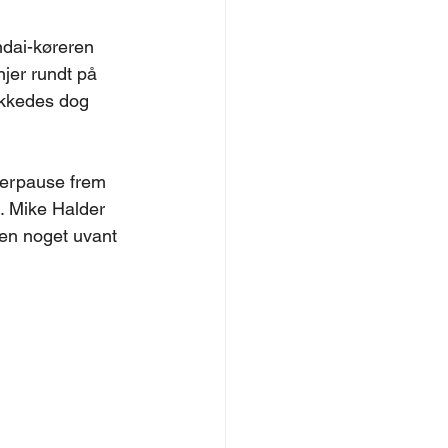
dai-køreren 
njer rundt på 
ykkedes dog 
merpause frem 
. Mike Halder 
en noget uvant 