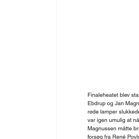
Finaleheatet blev st
Ebdrup og Jan Magnu
røde lamper slukked
var igen umulig at n
Magnussen måtte brug
forsøg fra René Povl