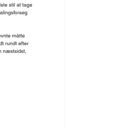
te stil at tage 
halingsforsøg 
ævnte måtte 
t rundt efter 
 næstsidst, 