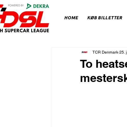
HOME
KØB BILLETTER
TCR Denmark
25. 
To heats
mesters