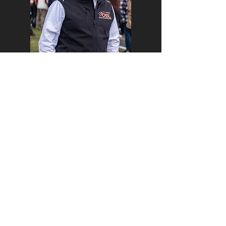
Vil du høre hvordan du
kommer i gang med
Danish Endurance
Championship? Så
kontakt Bent Dyhre
Hansen
bent@supercarleague.dk