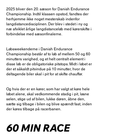
2025 bliver den 20. sæson for Danish Endurance
Championship. Indtil klassen opstod, fandtes der
herhjemme ikke noget mesterskab indenfor
langdistancedisciplinen. Der blev i stedet i ny og
næ afviklet årlige langdistanceløb med kørerskifte i
forbindelse med sæsonfinalerne.
Løbsweekenderne i Danish Endurance
Championship består af to løb af mellem 50 og 60
minutters varighed, og et helt centralt element i
disse løb er de obligatoriske pitstops. Midt i løbet er
der et såkaldt pitvindue på 10 minutter, hvor de
deltagende biler skal i pit for at skifte chauffør.
Og hvis der er en kører, som har valgt at køre hele
løbet alene, skal vedkommende stadig i pit, løsne
selen, stige ud af bilen, lukke døren, åbne den,
sætte sig tilbage i bilen og blive spændt fast, inden
der køres tilbage på racerbanen.
60 MIN RACE