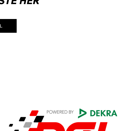
STE HER
L