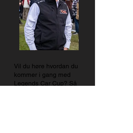
Vil du høre hvordan du
kommer i gang med
Legends Car Cup? Så
kontakt Bent Dyhre
Hansen
bent@supercarleague.d
k