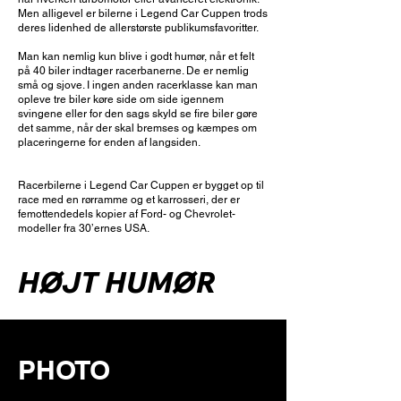
Men alligevel er bilerne i Legend Car Cuppen trods
deres lidenhed de allerstørste publikumsfavoritter.
Man kan nemlig kun blive i godt humør, når et felt
på 40 biler indtager racerbanerne. De er nemlig
små og sjove. I ingen anden racerklasse kan man
opleve tre biler køre side om side igennem
svingene eller for den sags skyld se fire biler gøre
det samme, når der skal bremses og kæmpes om
placeringerne for enden af langsiden.
Racerbilerne i Legend Car Cuppen er bygget op til
race med en rørramme og et karrosseri, der er
femottendedels kopier af Ford- og Chevrolet-
modeller fra 30’ernes USA.
HØJT HUMØR
PHOTO