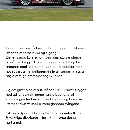
MASSER AF RACE
Gennem det nye årtusinde har deltagerne i klassen
løbende ændret fokus og tilgang.
Der er stadig kørere, for hvem den største glæde
består i at bygge deres helt egen racerbil op fra
grunden med stumper fra andre bilmodeller, men
hovedvægten af deltagerne i feltet vælger at starte i
nøglefærdige prototyper og GT-biler.
Og det giver altid et sus, når en LMP3-racer stryger
ned ad langsiden, mens kørere bag rattet af
sportsvogne fra Ferrari, Lamborghini og Porsche
kæmper skærm mod skærm gennem svingene.
Bilerne i Special Saloon Car-feltet er inddelt i fire
forskellige divisioner – fra 1 til 4 – efter deres
hurtighed.