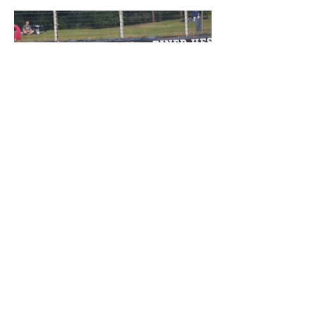
Mød også disse udstillere på dagen:
Polestar - 
https://www.polestar.com/dk/
Kommer med deres mobile showroom og 
viser de fine biler og du vil kunne prøvekøre 
en Polestar på dagen.
Nimbus Motorcycles - 
https://nimbus-
motorcycles.com
Kom og se prototypen på den nye 
elektriske motorcykel og se alle deres nye 