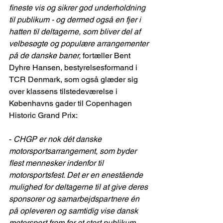
fineste vis og sikrer god underholdning 
til publikum - og dermed også en fjer i 
hatten til deltagerne, som bliver del af 
velbesøgte og populære arrangementer 
på de danske baner,
 fortæller Bent 
Dyhre Hansen, bestyrelsesformand i 
TCR Denmark, som også glæder sig 
over klassens tilstedeværelse i 
Københavns gader til Copenhagen 
Historic Grand Prix:
- 
CHGP er nok dét danske 
motorsportsarrangement, som byder 
flest mennesker indenfor til 
motorsportsfest. Det er en enestående 
mulighed for deltagerne til at give deres 
sponsorer og samarbejdspartnere én 
på opleveren og samtidig vise dansk 
motorsport frem for et stort publikum
, 